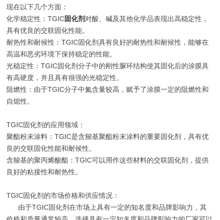
现在以下几个方面‌：
‌化学稳定性‌：
‌TGIC
固化剂
对酸、碱及其他化学品表现出高稳定性，
具有优良的交联固化性能‌。
‌耐热性和耐候性‌：
‌TGIC
固化剂具有良好的耐热性和耐候性，能够在
高温和恶劣环境下保持稳定的性能‌。
‌光稳定性‌：
‌TGIC
固化剂分子中的刚性脲环结构使其固化后的涂膜具
有高硬度，并且具有很强的光稳定性‌。
‌阻燃性‌：由于
‌TGIC
分子中氮含量较高，赋予了涂膜一定的阻燃性和
自熄性‌。
‌TGIC
固化剂的应用领域‌：
‌聚酯粉末涂料‌：
‌TGIC
是含羧基聚酯粉末涂料的重要固化剂，具有优
良的交联固化性能和耐候性‌。
‌含羧基的聚丙烯酸酯‌：
‌TGIC
可以用作这些材料的交联固化剂，提供
良好的粘接性和耐热性‌。
‌TGIC
固化剂的市场价格和供应情况‌：
由于
‌TGIC
固化剂在市场上具有一定的知名度和品牌影响力，其
价格和质量通常较高。选择具有一定知名度和品牌影响力的厂家可以