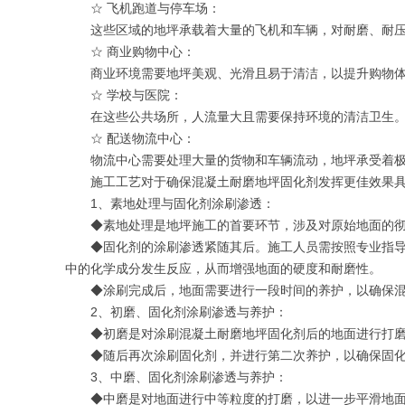
☆ 飞机跑道与停车场：
这些区域的地坪承载着大量的飞机和车辆，对耐磨、耐
☆ 商业购物中心：
商业环境需要地坪美观、光滑且易于清洁，以提升购物
☆ 学校与医院：
在这些公共场所，人流量大且需要保持环境的清洁卫生
☆ 配送物流中心：
物流中心需要处理大量的货物和车辆流动，地坪承受着
施工工艺对于确保混凝土耐磨地坪固化剂发挥更佳效果
1、素地处理与固化剂涂刷渗透：
◆素地处理是地坪施工的首要环节，涉及对原始地面的
◆固化剂的涂刷渗透紧随其后。施工人员需按照专业指
中的化学成分发生反应，从而增强地面的硬度和耐磨性。
◆涂刷完成后，地面需要进行一段时间的养护，以确保
2、初磨、固化剂涂刷渗透与养护：
◆初磨是对涂刷混凝土耐磨地坪固化剂后的地面进行打
◆随后再次涂刷固化剂，并进行第二次养护，以确保固
3、中磨、固化剂涂刷渗透与养护：
◆中磨是对地面进行中等粒度的打磨，以进一步平滑地