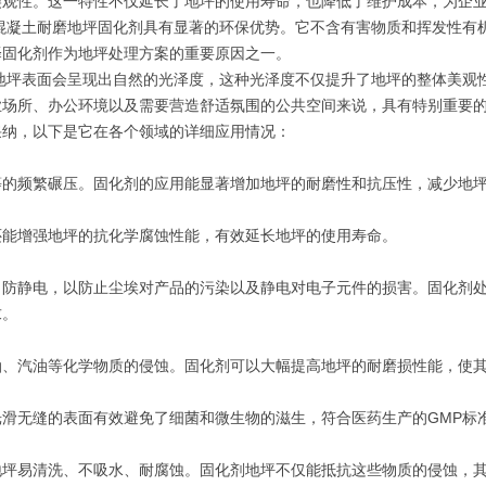
美观性。这一特性不仅延长了地坪的使用寿命，也降低了维护成本，为企
混凝土耐磨地坪固化剂具有显著的环保优势。它不含有害物质和挥发性有
择固化剂作为地坪处理方案的重要原因之一。
地坪表面会呈现出自然的光泽度，这种光泽度不仅提升了地坪的整体美观
业场所、办公环境以及需要营造舒适氛围的公共空间来说，具有特别重要
采纳，以下是它在各个领域的详细应用情况：
等的频繁碾压。固化剂的应用能显著增加地坪的耐磨性和抗压性，减少地
还能增强地坪的抗化学腐蚀性能，有效延长地坪的使用寿命。
、防静电，以防止尘埃对产品的污染以及静电对电子元件的损害。固化剂
求。
油、汽油等化学物质的侵蚀。固化剂可以大幅提高地坪的耐磨损性能，使
滑无缝的表面有效避免了细菌和微生物的滋生，符合医药生产的GMP标
地坪易清洗、不吸水、耐腐蚀。固化剂地坪不仅能抵抗这些物质的侵蚀，