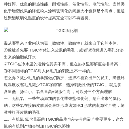
种好评。优良的耐热性能、耐候性能、催化性能、电气性能。当然类
似于增塑效果的降低粉末涂料玻璃化的问题大小也算是个痛点，但通
过聚酯玻璃化温度的设计提高完全可以不再困扰。
毒从哪里来？业内认为毒（致敏性、致畸性）就来自于它的本体。
①致敏首先要 TGIC本体进入皮肤的毛孔，或者说溶解进入毛孔分泌
出来的油脂或汗水；
②TGIC在冷水里的溶解性其实不高，但在热水里溶解度会非常高；
③不同指标的TGIC对人体毛孔的刺激是不一样的。
怎么办？减少毛孔的暴露做好防护、选择不喜欢出汗的员工、降低环
境温度收缩毛孔减少TGIC的溶解、选择刺激性低的TGIC 。就是氯
含量低、扬尘小。氯含量高=刺激性高 ，可以分三个方面理解
一、无机氯，一些主动添加的氯化季铵盐催化剂、副产出来的氯化
钠，这些氯在接触皮肤后会最终形成诸如HCl 形式的刺激性产物，刺
激并打开皮肤的毛孔；
二、有机氯 氯含量高的TGIC的品质也差夹带的副产物要更多，这含
氯的有机副产物会增加TGIC的水溶性；