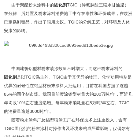
由于聚酯粉末涂料中的
固化剂
TGIC（异氰脲酸三缩水甘油脂）
在分解、后处置及粉末涂料消费施工中存在毒性和环保成果，在欧洲
已定爲剧毒品，作出了限用决议。TGIC的分解工艺，对环境及人体
安康的影响。
中国建筑铝型材粉末喷涂数量不时增大，而这种粉末涂料的
固化剂
是以TGIC爲主的。TGIC由于其优异的物理、化学功用特别是
优异的耐候性在铝型材粉末涂料大批运用，目前在我国占据了逾越
85%的固化剂市场。我国目前喷涂铝型材量大约200万吨/年，而近几
年均以10%左右速度递增。每年粉末消耗量在8万吨/年左右。TGIC
的消费量逾越3000吨/年。
随着粉末涂料厂及铝型喷涂工厂在环保技术上注重投入，含有
TGIC固化剂的粉末涂料对操作者及环境未构成严重影响，仅偶尔有