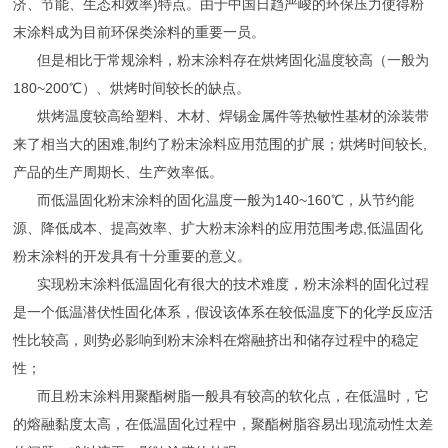
济、节能、生态和效率)特点。由于中国日趋严峻的环保压力使得粉
末涂料成为目前环保类涂料的重要一员。
但是相比于常规涂料，粉末涂料存在烘烤固化温度较高（一般为
180~200℃）、烘烤时间较长的缺点。
烘烤温度较高给塑料、木材、焊锡金属件等热敏性基材的涂装带
来了相当大的困难,制约了粉末涂料应用范围的扩展；烘烤时间较长,
产品的生产周期长、生产效率低。
而低温固化粉末涂料的固化温度一般为140~160℃，从节约能
源、降低成本、提高效率、扩大粉末涂料的应用范围考虑,低温固化
粉末涂料的开发具有十分重要的意义。
实现粉末涂料低温固化有很大的技术难度，粉末涂料的固化过程
是一个低温潜伏性固化体系，假设该体系在较低温度下的化学反应活
性比较高，则势必影响到粉末涂料在熔融挤出和储存过程中的稳定
性；
而且粉末涂料用聚酯树脂一般具有较高的软化点，在低温时，它
的熔融黏度太高，在低温固化过程中，聚酯树脂容易出现流动性太差