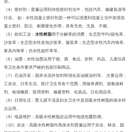
业。
（4）密封剂：普遍运用到传统密封剂当中，包括汽车、修建装潢等
行业。 如：水性混凝土密封剂是一种可以浸透到混凝土当中加强混
凝土密封、防尘、耐磨硬化作用，具有无色、无臭、不燃。
（5）纺织工业：
水性树脂
用于分解革的消费，生态型半PU箱包革、
沙发革；生态型水性发泡沙发革、服装革；生态型水性汽车内饰革、
家具内饰革；仿水性超纤革等。
（6）油墨：水性油墨运用于烟、酒、食品、饮料、药品、儿童玩具
等卫生条件要求严峻的包装印刷商品。
（7）石油开采：固井水泥外加剂和强化采油驱油剂等。
次要运用：
工农业、日常生活、医疗卫生等各个范围，用做单调剂、脱氧保鲜
剂、收缩橡胶、医用资料、修建资料、化装品、日化用品等。
（8）日用生活：婴儿尿不湿及妇女卫生中是高吸水性树脂的保水特
点运用。
（9）电器维护：高吸水性树脂还运用中电缆包覆防潮。
（10）农业：高吸水性树脂作爲保水剂普遍运用于农业、林业、园