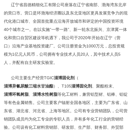
辽宁省昌德精细化工有限公司座落在辽宁省南部、渤海湾东北岸
的营口市。营口是环渤海经济圈以及东北亚地区更具发展竞争力的现
代化港口城市、全国首批重点沿海开放城市和评定的中国投资环境
40个城市之一。在以实施“一带一路”、新一轮东北振兴、京津冀一体
化和营口自贸区建设等机遇下，我公司于2020年开始在辽宁（营
口）沿海产业基地投资建厂。公司注册资金为1000万元，总投资规
模为1亿元人民币，公司拥有专业技术人员20人，其中技术人员5
人，并配有自主研发实验室。
公司主要生产经营TGIC
淄博固化剂
（
淄博异氰尿酸三缩水甘油酯
）、T105
淄博固化剂
、聚酯粉末、
淄博环氧树脂
、
淄博水性树脂
等化工材料，兼营铝型材、铝棒、铝锭
等有色金属销售。公司主要客户辐射全国各地区，主要为广东省、山
东省、湖北省、河北省、上海等地区。公司有专业营销团队，公司营
销团队成员均为化工专业的专职人员，并有多年化工行业的营销经
验。公司设有化工材料营销部、研发部、生产部、财务部、外贸部