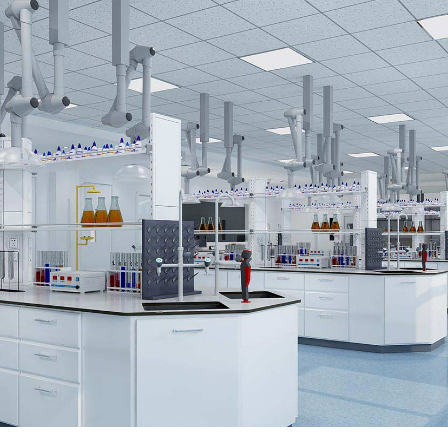
技术实力
区位优势
公司拥有专业技术人员20人，
利用好营口的区位优势，依托港
其中高级技术人员5人，并配有
口和储备的土地，打造多种高端
自主研发实验室。
化工产品并重的化工新材料生产
公司。
有色金属销售
研发能力
铝型材、铝棒、铝锭等有色金属
与中国科学院大连化学物理研究
销售。辐射全国各地区，主要为
所达成战略合作伙伴，加大公司
广东省、山东省、湖北省、河北
研发能力，增强公司在市场的竞
省、上海等地区。
争力。