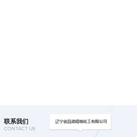
2025-07
博山TGIC固化剂价格行情走势
2025年上半年，中国化工市场在多重因素交织下呈现复杂分化格局。
从聚酯产...
21
2025-06
博山固化剂的安全存储方法
固化剂扮演着重要的角色。但它就像一个性格敏感的舞者，需要我们
用安全的存储...
联系我们
CONTACT US